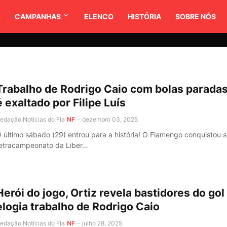
O
CAMPANHAS
ELENCO
HISTÓRIA
SOBRE NÓS
Trabalho de Rodrigo Caio com bolas parada
é exaltado por Filipe Luís
edação Notícias do Fla
NF
-
dezembro 03, 2025
 último sábado (29) entrou para a história! O Flamengo conquistou 
etracampeonato da Liber…
Herói do jogo, Ortiz revela bastidores do gol
elogia trabalho de Rodrigo Caio
edação Notícias do Fla
NF
-
julho 28, 2025