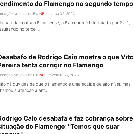
rendimento do Flamengo no segundo tempo
edação Notícias do Fla
NF
-
março 09, 2023
a partida contra o Fluminense, o Flamengo foi derrotado por 2 a 1,
esultando no tercei…
Desabafo de Rodrigo Caio mostra o que Víto
Pereira tenta corrigir no Flamengo
edação Notícias do Fla
NF
-
fevereiro 27, 2023
ão há dúvidas de que o Flamengo é uma equipe de alto nível, mas
hamou a atenção a ent…
Rodrigo Caio desabafa e faz cobrança sobre
situação do Flamengo: "Temos que suar