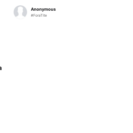
Anonymous
#ForaTite
a