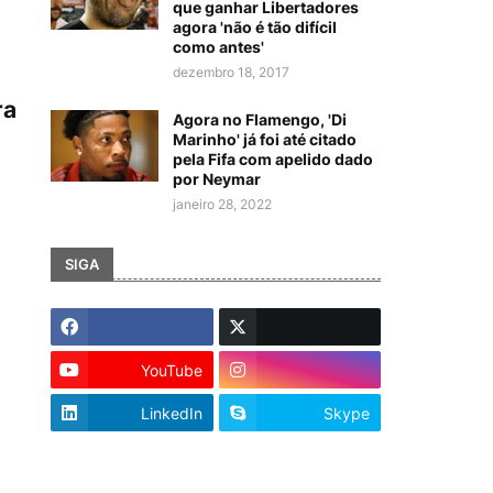
que ganhar Libertadores
agora 'não é tão difícil
como antes'
dezembro 18, 2017
ra
Agora no Flamengo, 'Di
Marinho' já foi até citado
pela Fifa com apelido dado
por Neymar
janeiro 28, 2022
SIGA
YouTube
LinkedIn
Skype