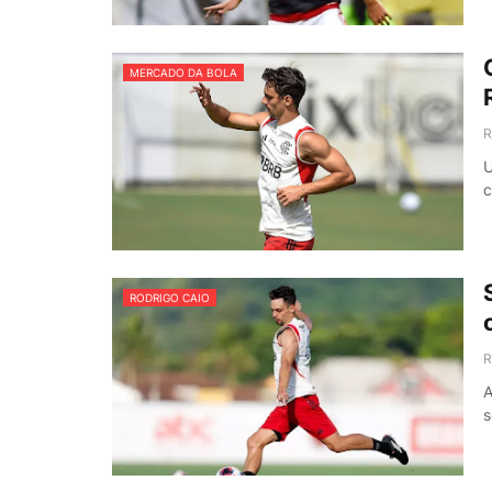
MERCADO DA BOLA
R
U
c
RODRIGO CAIO
R
A
s