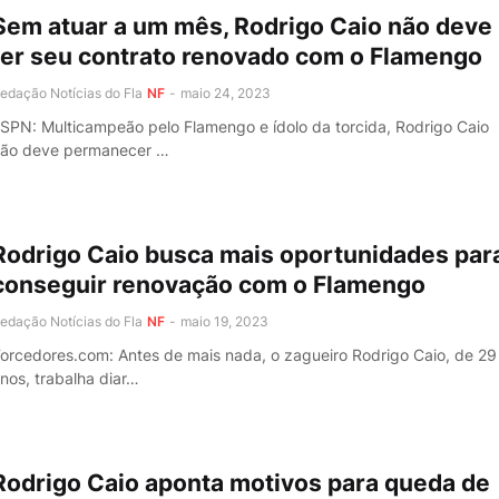
Sem atuar a um mês, Rodrigo Caio não deve
ter seu contrato renovado com o Flamengo
edação Notícias do Fla
NF
-
maio 24, 2023
SPN: Multicampeão pelo Flamengo e ídolo da torcida, Rodrigo Caio
ão deve permanecer …
Rodrigo Caio busca mais oportunidades par
conseguir renovação com o Flamengo
edação Notícias do Fla
NF
-
maio 19, 2023
orcedores.com: Antes de mais nada, o zagueiro Rodrigo Caio, de 29
nos, trabalha diar…
Rodrigo Caio aponta motivos para queda de