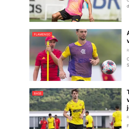
d
FLAMENGO
R
O
S
BASE
R
F