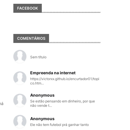
FACEBOOK
COMENTÁRIOS
Sem título
Empreenda na internet
https://victorxx.github.io/encurtador01/topi
co.htm...
Anonymous
Se estão pensando em dinheiro, por que
há
não vende t...
Anonymous
Ele não tem futebol prá ganhar tanto