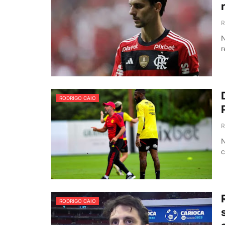
R
N
r
RODRIGO CAIO
R
N
c
RODRIGO CAIO