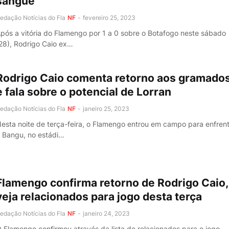
sangue"
edação Notícias do Fla
NF
-
fevereiro 25, 2023
pós a vitória do Flamengo por 1 a 0 sobre o Botafogo neste sábado
28), Rodrigo Caio ex…
Rodrigo Caio comenta retorno aos gramado
e fala sobre o potencial de Lorran
edação Notícias do Fla
NF
-
janeiro 25, 2023
esta noite de terça-feira, o Flamengo entrou em campo para enfren
 Bangu, no estádi…
Flamengo confirma retorno de Rodrigo Caio,
veja relacionados para jogo desta terça
edação Notícias do Fla
NF
-
janeiro 24, 2023
 Flamengo confirmou através da lista de relacionados para o jogo