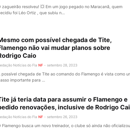
 zagueirão resolveu! 💥 Em um jogo pegado no Maracanã, quem
ecidiu foi Léo Ortiz , que subiu n…
Mesmo com possível chegada de Tite,
Flamengo não vai mudar planos sobre
Rodrigo Caio
edação Notícias do Fla
NF
-
setembro 28, 2023
 possível chegada de Tite ao comando do Flamengo é vista como u
asso importante para …
Tite já teria data para assumir o Flamengo e
pedido renovações, inclusive de Rodrigo Ca
edação Notícias do Fla
NF
-
setembro 26, 2023
 Flamengo busca um novo treinador, o clube só ainda não oficializou