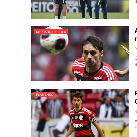
d
MERCADO DA BOLA
R
O
R
FLAMENGO
R
A
F