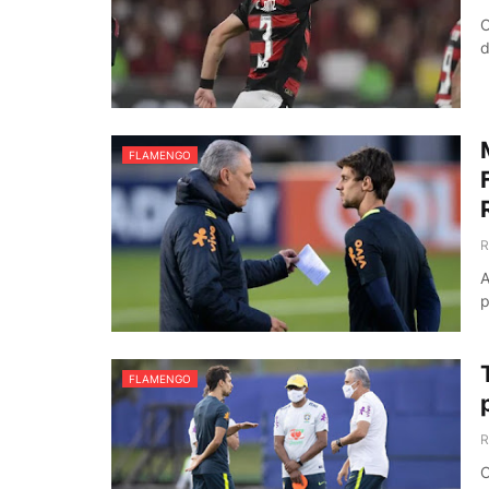
O
d
FLAMENGO
R
A
p
FLAMENGO
R
O