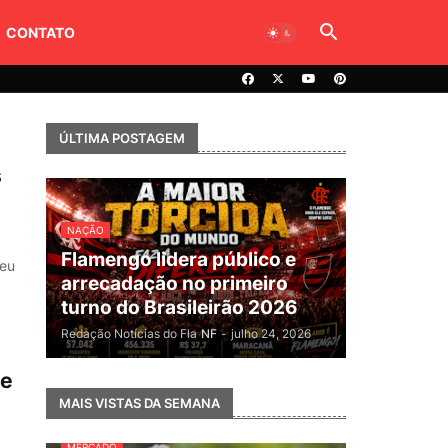
CONTATO
ÚLTIMA POSTAGEM
s
NAÇÃO
Flamengo lidera público e
seu
arrecadação no primeiro
turno do Brasileirão 2026
Redação Notícias do Fla
NF
-
julho 24, 2026
 e
MAIS VISTAS DA SEMANA
MERCADO