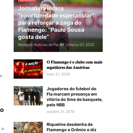
Jornalista indica
“oportunidade espetacular”
para reforçar a zaga do
Flamengo: “Paulo Sousa
gosta dele”
Redação Notícias do Fla
NF
-
março 01, 2022
𝐎 𝐅𝐥𝐚𝐦𝐞𝐧𝐠𝐨 𝐞́ 𝐨 𝐜𝐥𝐮𝐛𝐞 𝐜𝐨𝐦 𝐦𝐚𝐢𝐬
𝐬𝐞𝐠𝐮𝐢𝐝𝐨𝐫𝐞𝐬 𝐝𝐚𝐬 𝐀𝐦𝐞́𝐫𝐢𝐜𝐚𝐬
maio 27, 2026
m
Jogadores do futebol do
Fla marcam presença em
vitória do time de basquete,
pelo NBB
io
outubro 31, 2018
Riquelme desdenha de
 a
Flamengo e Grêmio e diz