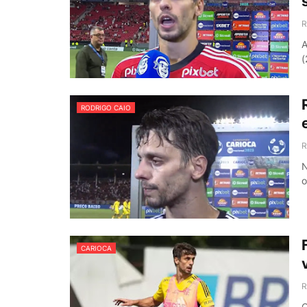
R
A
(
RODRIGO CAIO
R
N
o
CARIOCA
R
O