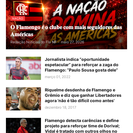
NAÇÃO
𝐎 𝐅𝐥𝐚𝐦𝐞𝐧𝐠𝐨 𝐞́ 𝐨 𝐜𝐥𝐮𝐛𝐞 𝐜𝐨𝐦 𝐦𝐚𝐢𝐬 𝐬𝐞𝐠𝐮𝐢𝐝𝐨𝐫𝐞𝐬 𝐝𝐚𝐬
𝐀𝐦𝐞́𝐫𝐢𝐜𝐚𝐬
Redação Notícias do Fla
NF
-
maio 27, 2026
Jornalista indica “oportunidade
espetacular” para reforçar a zaga do
Flamengo: “Paulo Sousa gosta dele”
março 01, 2022
Riquelme desdenha de Flamengo e
Grêmio e diz que ganhar Libertadores
agora 'não é tão difícil como antes'
dezembro 18, 2017
Flamengo detecta carências e define
projeto para reforçar time de Dorival;
Vidal é tratado com outros olhos no