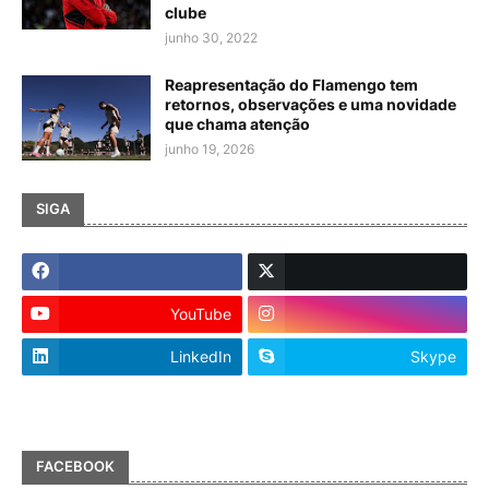
clube
junho 30, 2022
Reapresentação do Flamengo tem
retornos, observações e uma novidade
que chama atenção
junho 19, 2026
SIGA
YouTube
LinkedIn
Skype
FACEBOOK