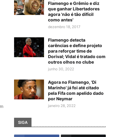
Flamengo e Grêmio e diz
que ganhar Libertadores
agora 'não é tão difícil
como antes'
dezembro 18, 2017
Flamengo detecta
carências e define projeto
para reforçar time de
Dorival; Vidal é tratado com
outros olhos no clube
junho 30, 2022
Agora no Flamengo, 'Di
Marinho' já foi até citado
pela Fifa com apelido dado
por Neymar
janeiro 28, 2022
um
SIGA