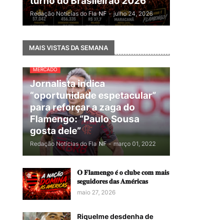
turno do Brasileirão 2026
Redação Notícias do Fla
NF
-
julho 24, 2026
MAIS VISTAS DA SEMANA
MERCADO
Jornalista indica
“oportunidade espetacular”
para reforçar a zaga do
Flamengo: “Paulo Sousa
gosta dele”
Redação Notícias do Fla
NF
-
março 01, 2022
𝐎 𝐅𝐥𝐚𝐦𝐞𝐧𝐠𝐨 𝐞́ 𝐨 𝐜𝐥𝐮𝐛𝐞 𝐜𝐨𝐦 𝐦𝐚𝐢𝐬
𝐬𝐞𝐠𝐮𝐢𝐝𝐨𝐫𝐞𝐬 𝐝𝐚𝐬 𝐀𝐦𝐞́𝐫𝐢𝐜𝐚𝐬
maio 27, 2026
Riquelme desdenha de