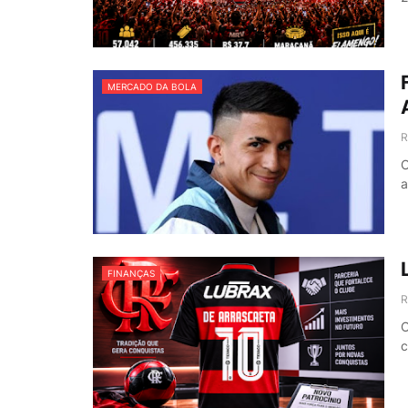
MERCADO DA BOLA
R
O
a
FINANÇAS
R
O
c