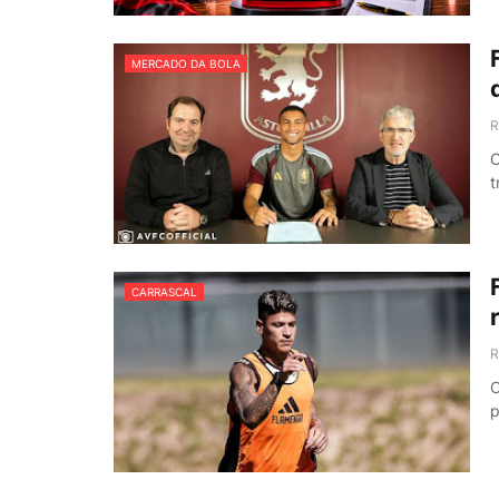
MERCADO DA BOLA
R
O
t
CARRASCAL
R
O
p