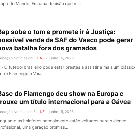
opa do Mundo. Em uma decisão que m…
Bap sobe o tom e promete ir à Justiça:
possível venda da SAF do Vasco pode gerar
nova batalha fora dos gramados
edação Notícias do Fla
NF
-
junho 16, 2026
> O futebol brasileiro pode estar prestes a assistir a mais um clássic
ntre Flamengo e Vas…
Base do Flamengo deu show na Europa e
trouxe um título internacional para a Gávea
edação Notícias do Fla
NF
-
junho 15, 2026
nquanto os holofotes normalmente estão voltados para o elenco
rofissional, uma geração promiss…