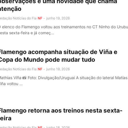
observações e uma novidade que chama
atenção
edação Notícias do Fla
NF
-
junho 19, 2026
 elenco do Flamengo voltou aos treinamentos no CT Ninho do Urub
esta sexta-feira e já começ…
Flamengo acompanha situação de Viña e
Copa do Mundo pode mudar tudo
edação Notícias do Fla
NF
-
junho 19, 2026
athias Viña 📸 Foto: Divulgação/Uruguai A situação do lateral Matías
iña voltou …
Flamengo retorna aos treinos nesta sexta-
feira
edação Notícias do Fla
NF
-
junho 18, 2026