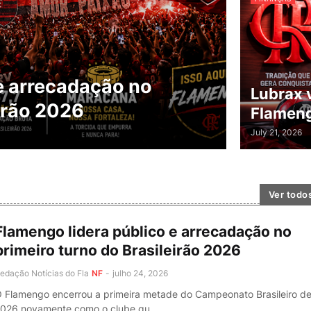
e arrecadação no
Lubrax v
eirão 2026
Flamen
July 21, 2026
Ver todo
Flamengo lidera público e arrecadação no
primeiro turno do Brasileirão 2026
edação Notícias do Fla
NF
-
julho 24, 2026
 Flamengo encerrou a primeira metade do Campeonato Brasileiro d
026 novamente como o clube qu…