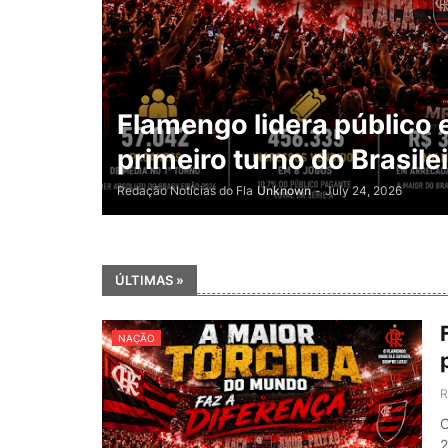
Flamengo lidera público 
primeiro turno do Brasil
Redação Notícias do Fla
Unknown
-
July 24, 2026
ÚLTIMAS »
NAÇÃO
R
O
2