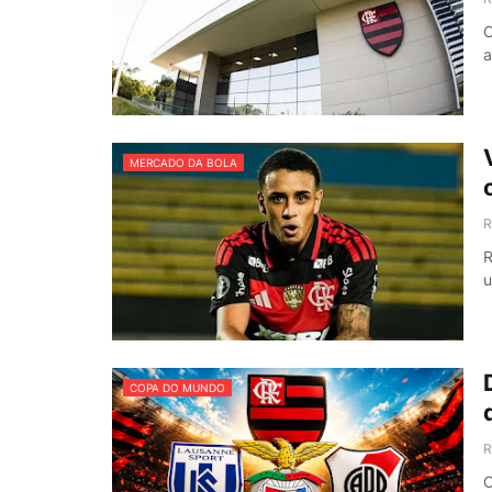
C
a
MERCADO DA BOLA
R
R
COPA DO MUNDO
R
O