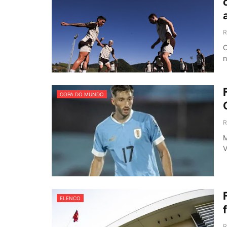
R
O
n
COPA DO MUNDO
R
M
V
ELENCO
R