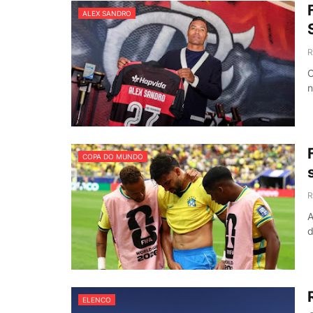
ALEX SANDRO
R
O
n
COPA DO MUNDO
R
A
d
ELENCO