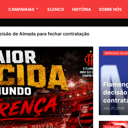
O
CAMPANHAS
ELENCO
HISTÓRIA
SOBRE NÓS
cisão de Almada para fechar contratação
MERCADO DA B
Flameng
decisão
contrat
July 21, 2026
FINANÇAS