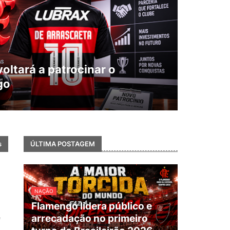
oltará a patrocinar o
go
s
ÚLTIMA POSTAGEM
NAÇÃO
Flamengo lidera público e
arrecadação no primeiro
e