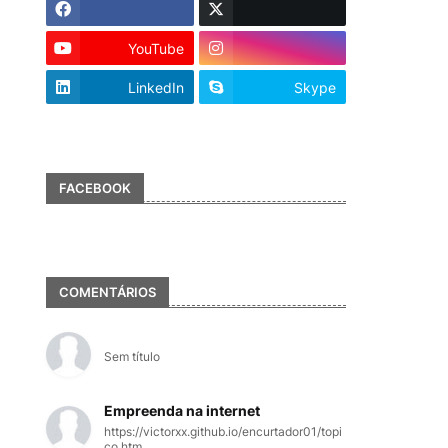
YouTube
LinkedIn
Skype
FACEBOOK
COMENTÁRIOS
Sem título
Empreenda na internet
https://victorxx.github.io/encurtador01/topi
co.htm...