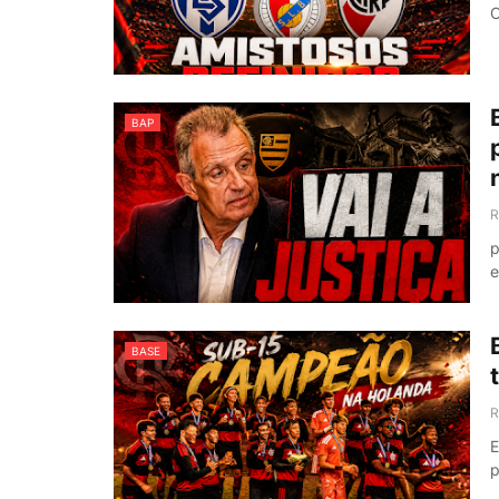
C
BAP
R
p
e
BASE
R
E
p