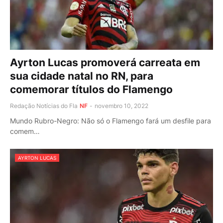
Ayrton Lucas promoverá carreata em
sua cidade natal no RN, para
comemorar títulos do Flamengo
Redação Notícias do Fla
NF
-
novembro 10, 2022
Mundo Rubro-Negro: Não só o Flamengo fará um desfile para
comem…
AYRTON LUCAS