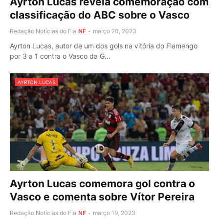
Ayrton Lucas revela comemoração com
classificação do ABC sobre o Vasco
Redação Notícias do Fla
NF
-
março 20, 2023
Ayrton Lucas, autor de um dos gols na vitória do Flamengo
por 3 a 1 contra o Vasco da G…
AYRTON LUCAS
Ayrton Lucas comemora gol contra o
Vasco e comenta sobre Vítor Pereira
Redação Notícias do Fla
NF
-
março 19, 2023