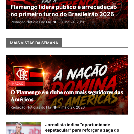
Flamengo lidera público e arrecadação
no primeiro turno do Brasileirão 2026
Redação Notícias do Fla
NF
-
julho 24, 2026
MAIS VISTAS DA SEMANA
NAÇÃO
𝐎 𝐅𝐥𝐚𝐦𝐞𝐧𝐠𝐨 𝐞́ 𝐨 𝐜𝐥𝐮𝐛𝐞 𝐜𝐨𝐦 𝐦𝐚𝐢𝐬 𝐬𝐞𝐠𝐮𝐢𝐝𝐨𝐫𝐞𝐬 𝐝𝐚𝐬
𝐀𝐦𝐞́𝐫𝐢𝐜𝐚𝐬
Redação Notícias do Fla
NF
-
maio 27, 2026
Jornalista indica “oportunidade
espetacular” para reforçar a zaga do