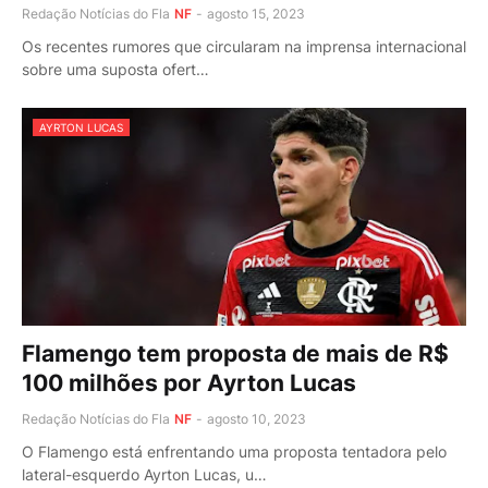
Redação Notícias do Fla
NF
-
agosto 15, 2023
Os recentes rumores que circularam na imprensa internacional
sobre uma suposta ofert…
AYRTON LUCAS
Flamengo tem proposta de mais de R$
100 milhões por Ayrton Lucas
Redação Notícias do Fla
NF
-
agosto 10, 2023
O Flamengo está enfrentando uma proposta tentadora pelo
lateral-esquerdo Ayrton Lucas, u…