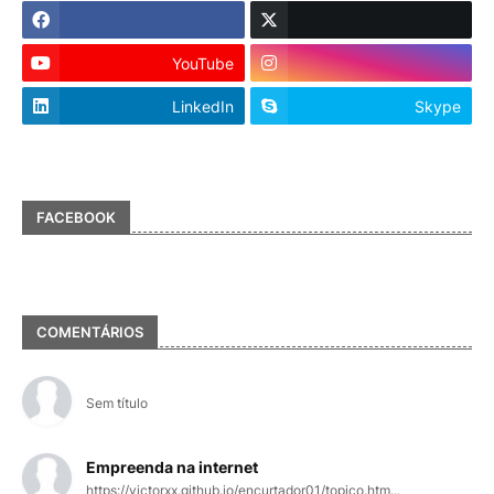
YouTube
LinkedIn
Skype
FACEBOOK
COMENTÁRIOS
Sem título
Empreenda na internet
https://victorxx.github.io/encurtador01/topico.htm...