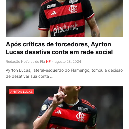
Após críticas de torcedores, Ayrton
Lucas desativa conta em rede social
Redação Notícias do Fla
NF
-
agosto 23, 2024
Ayrton Lucas, lateral-esquerdo do Flamengo, tomou a decisão
de desativar sua conta …
AYRTON LUCAS