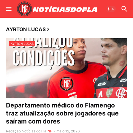
AYRTON LUCAS
AYRTON LUCAS
Departamento médico do Flamengo
traz atualização sobre jogadores que
saíram com dores
Redação Notícias do Fla
NF
-
maio 12, 2026