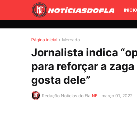
INÍCI
Página inicial
Mercado
Jornalista indica “
para reforçar a zag
gosta dele”
Redação Notícias do Fla
NF
-
março 01, 2022