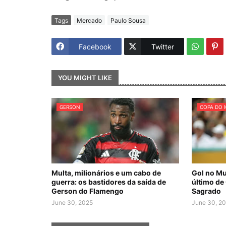
Tags
Mercado
Paulo Sousa
Facebook
Twitter
YOU MIGHT LIKE
GERSON
COPA DO 
Multa, milionários e um cabo de
Gol no Mu
guerra: os bastidores da saída de
último de
Gerson do Flamengo
Sagrado
June 30, 2025
June 30, 2