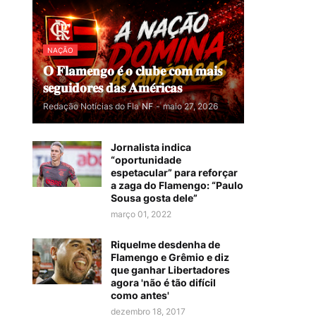
NAÇÃO
𝐎 𝐅𝐥𝐚𝐦𝐞𝐧𝐠𝐨 𝐞́ 𝐨 𝐜𝐥𝐮𝐛𝐞 𝐜𝐨𝐦 𝐦𝐚𝐢𝐬
𝐬𝐞𝐠𝐮𝐢𝐝𝐨𝐫𝐞𝐬 𝐝𝐚𝐬 𝐀𝐦𝐞́𝐫𝐢𝐜𝐚𝐬
Redação Notícias do Fla
NF
-
maio 27, 2026
Jornalista indica
“oportunidade
espetacular” para reforçar
a zaga do Flamengo: “Paulo
Sousa gosta dele”
março 01, 2022
Riquelme desdenha de
Flamengo e Grêmio e diz
que ganhar Libertadores
agora 'não é tão difícil
como antes'
dezembro 18, 2017