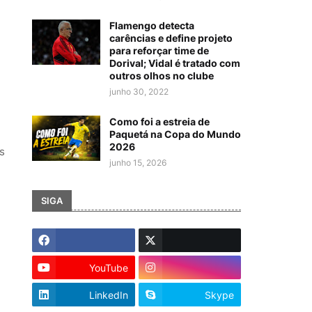
Flamengo detecta
carências e define projeto
para reforçar time de
Dorival; Vidal é tratado com
outros olhos no clube
junho 30, 2022
Como foi a estreia de
Paquetá na Copa do Mundo
2026
s
junho 15, 2026
SIGA
YouTube
LinkedIn
Skype