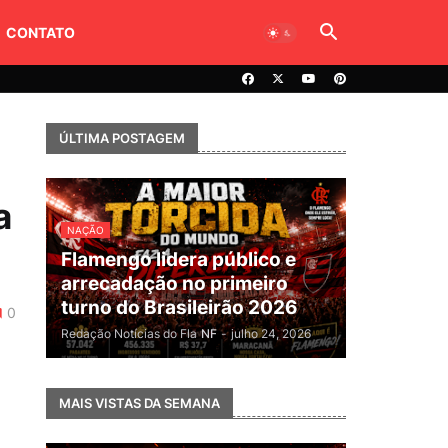
CONTATO
ÚLTIMA POSTAGEM
a
NAÇÃO
Flamengo lidera público e
arrecadação no primeiro
turno do Brasileirão 2026
0
Redação Notícias do Fla
NF
-
julho 24, 2026
MAIS VISTAS DA SEMANA