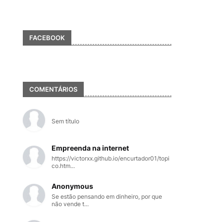
FACEBOOK
COMENTÁRIOS
Sem título
Empreenda na internet
https://victorxx.github.io/encurtador01/topi
co.htm...
Anonymous
Se estão pensando em dinheiro, por que
não vende t...