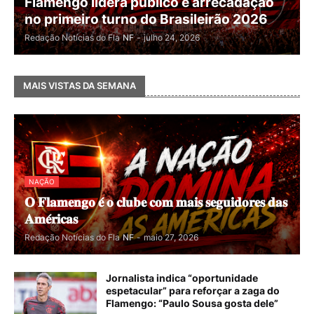
Flamengo lidera público e arrecadação
no primeiro turno do Brasileirão 2026
Redação Notícias do Fla
NF
-
julho 24, 2026
MAIS VISTAS DA SEMANA
NAÇÃO
𝐎 𝐅𝐥𝐚𝐦𝐞𝐧𝐠𝐨 𝐞́ 𝐨 𝐜𝐥𝐮𝐛𝐞 𝐜𝐨𝐦 𝐦𝐚𝐢𝐬 𝐬𝐞𝐠𝐮𝐢𝐝𝐨𝐫𝐞𝐬 𝐝𝐚𝐬
𝐀𝐦𝐞́𝐫𝐢𝐜𝐚𝐬
Redação Notícias do Fla
NF
-
maio 27, 2026
Jornalista indica “oportunidade
espetacular” para reforçar a zaga do
Flamengo: “Paulo Sousa gosta dele”