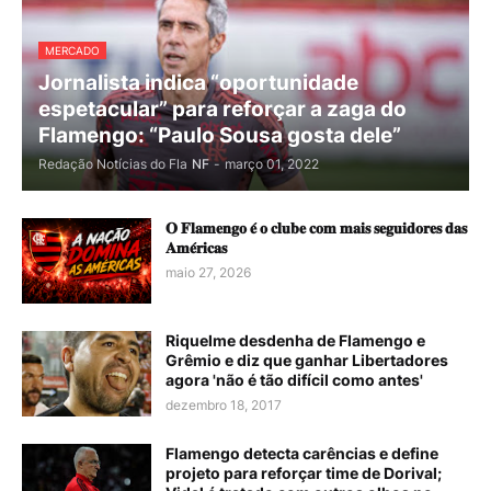
MERCADO
Jornalista indica “oportunidade
espetacular” para reforçar a zaga do
Flamengo: “Paulo Sousa gosta dele”
Redação Notícias do Fla
NF
-
março 01, 2022
𝐎 𝐅𝐥𝐚𝐦𝐞𝐧𝐠𝐨 𝐞́ 𝐨 𝐜𝐥𝐮𝐛𝐞 𝐜𝐨𝐦 𝐦𝐚𝐢𝐬 𝐬𝐞𝐠𝐮𝐢𝐝𝐨𝐫𝐞𝐬 𝐝𝐚𝐬
𝐀𝐦𝐞́𝐫𝐢𝐜𝐚𝐬
maio 27, 2026
Riquelme desdenha de Flamengo e
Grêmio e diz que ganhar Libertadores
agora 'não é tão difícil como antes'
dezembro 18, 2017
Flamengo detecta carências e define
projeto para reforçar time de Dorival;