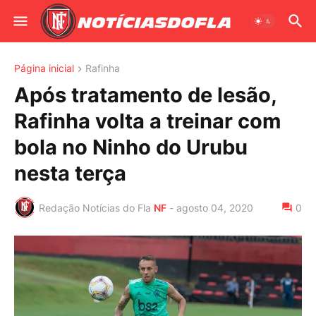
Página inicial
Rafinha
Após tratamento de lesão,
Rafinha volta a treinar com
bola no Ninho do Urubu
nesta terça
Redação Notícias do Fla
NF
-
agosto 04, 2020
0