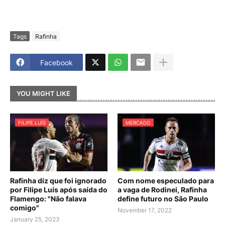
Tags
Rafinha
Facebook
YOU MIGHT LIKE
FILIPE LUÍS
MERCADO
Rafinha diz que foi ignorado
Com nome especulado para
por Filipe Luís após saída do
a vaga de Rodinei, Rafinha
Flamengo: "Não falava
define futuro no São Paulo
comigo"
November 17, 2022
January 25, 2023