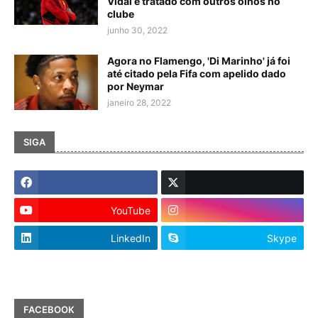
Vidal é tratado com outros olhos no
clube
junho 30, 2022
Agora no Flamengo, 'Di Marinho' já foi
até citado pela Fifa com apelido dado
por Neymar
janeiro 28, 2022
SIGA
YouTube
LinkedIn
Skype
FACEBOOK