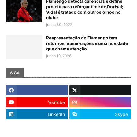
Flamengo detecta carências e define
projeto para reforçar time de Dorival;
Vidal é tratado com outros olhos no
clube
junho 30, 2022
Reapresentação do Flamengo tem
retornos, observações e uma novidade
que chama atenção
junho 19, 2026
SIGA
YouTube
LinkedIn
Skype