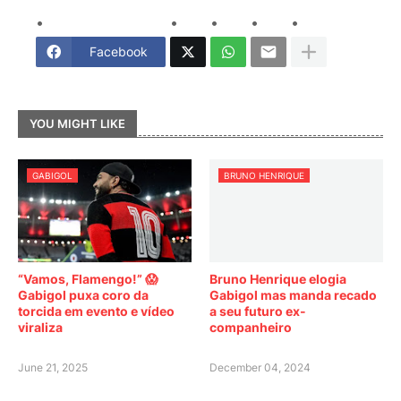
Facebook
YOU MIGHT LIKE
GABIGOL
BRUNO HENRIQUE
“Vamos, Flamengo!” 😱
Bruno Henrique elogia
Gabigol puxa coro da
Gabigol mas manda recado
torcida em evento e vídeo
a seu futuro ex-
viraliza
companheiro
June 21, 2025
December 04, 2024