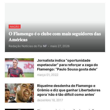
NAÇÃO
𝐎 𝐅𝐥𝐚𝐦𝐞𝐧𝐠𝐨 𝐞́ 𝐨 𝐜𝐥𝐮𝐛𝐞 𝐜𝐨𝐦 𝐦𝐚𝐢𝐬 𝐬𝐞𝐠𝐮𝐢𝐝𝐨𝐫𝐞𝐬 𝐝𝐚𝐬
𝐀𝐦𝐞́𝐫𝐢𝐜𝐚𝐬
Redação Notícias do Fla
NF
-
maio 27, 2026
Jornalista indica “oportunidade
espetacular” para reforçar a zaga do
Flamengo: “Paulo Sousa gosta dele”
março 01, 2022
Riquelme desdenha de Flamengo e
Grêmio e diz que ganhar Libertadores
agora 'não é tão difícil como antes'
dezembro 18, 2017