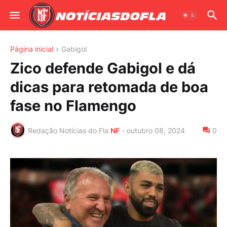
Página inicial
Gabigol
Zico defende Gabigol e dá
dicas para retomada de boa
fase no Flamengo
Redação Notícias do Fla
NF
-
outubro 08, 2024
0