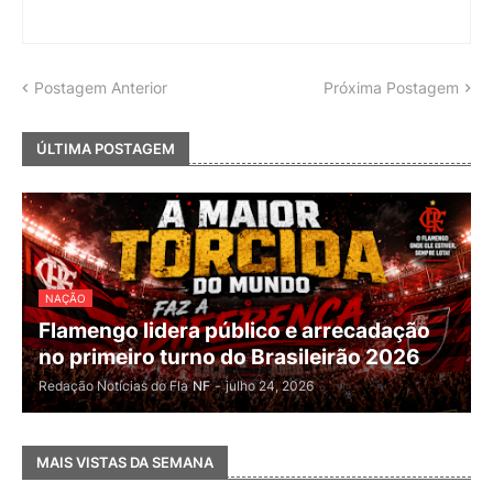
Postagem Anterior
Próxima Postagem
ÚLTIMA POSTAGEM
NAÇÃO
Flamengo lidera público e arrecadação
no primeiro turno do Brasileirão 2026
Redação Notícias do Fla
NF
-
julho 24, 2026
MAIS VISTAS DA SEMANA