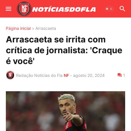
Página inicial
Arrascaeta
Arrascaeta se irrita com
crítica de jornalista: 'Craque
é você'
Redação Notícias do Fla
NF
-
agosto 20, 2024
1