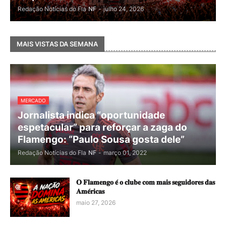
Redação Notícias do Fla
NF
-
julho 24, 2026
MAIS VISTAS DA SEMANA
MERCADO
Jornalista indica “oportunidade
espetacular” para reforçar a zaga do
Flamengo: “Paulo Sousa gosta dele”
Redação Notícias do Fla
NF
-
março 01, 2022
𝐎 𝐅𝐥𝐚𝐦𝐞𝐧𝐠𝐨 𝐞́ 𝐨 𝐜𝐥𝐮𝐛𝐞 𝐜𝐨𝐦 𝐦𝐚𝐢𝐬 𝐬𝐞𝐠𝐮𝐢𝐝𝐨𝐫𝐞𝐬 𝐝𝐚𝐬
𝐀𝐦𝐞́𝐫𝐢𝐜𝐚𝐬
maio 27, 2026