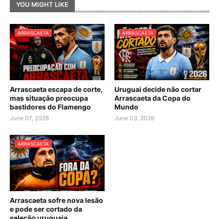
YOU MIGHT LIKE
ARRASCAETA
ARRASCAETA
Arrascaeta escapa de corte,
Uruguai decide não cortar
mas situação preocupa
Arrascaeta da Copa do
bastidores do Flamengo
Mundo
June 07, 2026
June 03, 2026
ARRASCAETA
Arrascaeta sofre nova lesão
e pode ser cortado da
seleção uruguaia