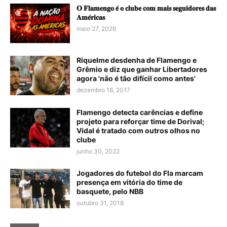
𝐎 𝐅𝐥𝐚𝐦𝐞𝐧𝐠𝐨 𝐞́ 𝐨 𝐜𝐥𝐮𝐛𝐞 𝐜𝐨𝐦 𝐦𝐚𝐢𝐬 𝐬𝐞𝐠𝐮𝐢𝐝𝐨𝐫𝐞𝐬 𝐝𝐚𝐬
𝐀𝐦𝐞́𝐫𝐢𝐜𝐚𝐬
maio 27, 2026
Riquelme desdenha de Flamengo e
Grêmio e diz que ganhar Libertadores
agora 'não é tão difícil como antes'
dezembro 18, 2017
Flamengo detecta carências e define
projeto para reforçar time de Dorival;
Vidal é tratado com outros olhos no
clube
junho 30, 2022
Jogadores do futebol do Fla marcam
presença em vitória do time de
basquete, pelo NBB
outubro 31, 2018