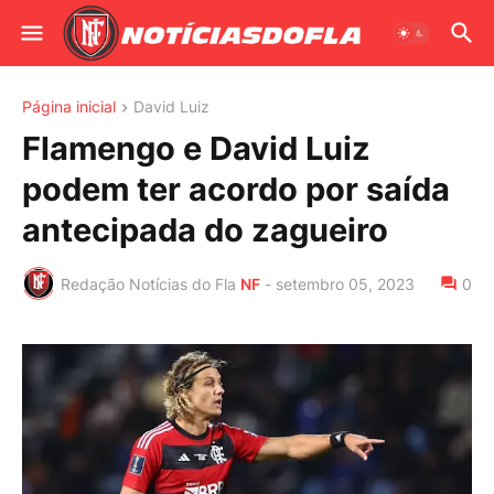
Página inicial
David Luiz
Flamengo e David Luiz
podem ter acordo por saída
antecipada do zagueiro
Redação Notícias do Fla
NF
-
setembro 05, 2023
0