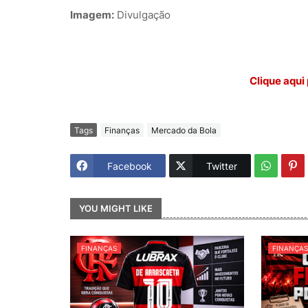
Imagem:
Divulgação
Clique aqui 
Tags
Finanças
Mercado da Bola
Facebook
Twitter
YOU MIGHT LIKE
FINANÇAS
FINANÇA