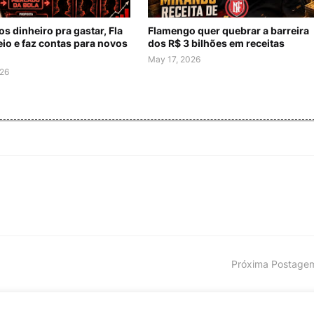
 dinheiro pra gastar, Fla
Flamengo quer quebrar a barreira
eio e faz contas para novos
dos R$ 3 bilhões em receitas
May 17, 2026
026
Próxima Postage