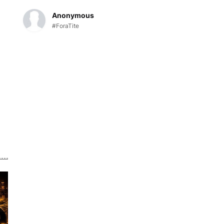
Anonymous
#ForaTite