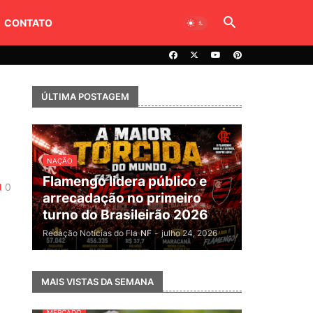
CONTATO
ÚLTIMA POSTAGEM
NAÇÃO
Flamengo lidera público e
0
arrecadação no primeiro
turno do Brasileirão 2026
Redação Notícias do Fla
NF
-
julho 24, 2026
MAIS VISTAS DA SEMANA
MERCADO