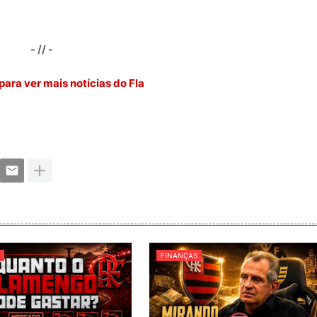
- // -
para ver mais notícias do Fla
S
FINANÇAS