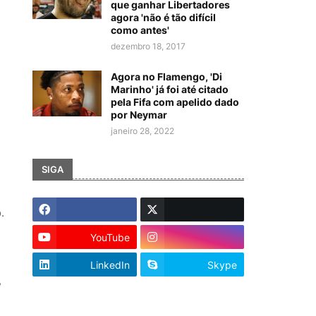
que ganhar Libertadores
agora 'não é tão difícil
como antes'
dezembro 18, 2017
Agora no Flamengo, 'Di
Marinho' já foi até citado
pela Fifa com apelido dado
por Neymar
janeiro 28, 2022
SIGA
.
YouTube
LinkedIn
Skype
,