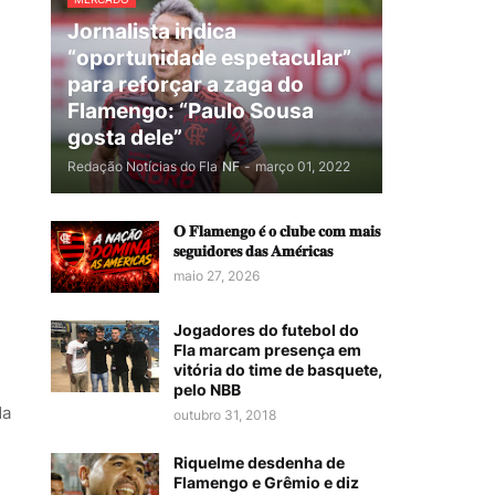
Jornalista indica
“oportunidade espetacular”
para reforçar a zaga do
Flamengo: “Paulo Sousa
gosta dele”
Redação Notícias do Fla
NF
-
março 01, 2022
𝐎 𝐅𝐥𝐚𝐦𝐞𝐧𝐠𝐨 𝐞́ 𝐨 𝐜𝐥𝐮𝐛𝐞 𝐜𝐨𝐦 𝐦𝐚𝐢𝐬
𝐬𝐞𝐠𝐮𝐢𝐝𝐨𝐫𝐞𝐬 𝐝𝐚𝐬 𝐀𝐦𝐞́𝐫𝐢𝐜𝐚𝐬
maio 27, 2026
Jogadores do futebol do
Fla marcam presença em
vitória do time de basquete,
pelo NBB
da
outubro 31, 2018
Riquelme desdenha de
Flamengo e Grêmio e diz