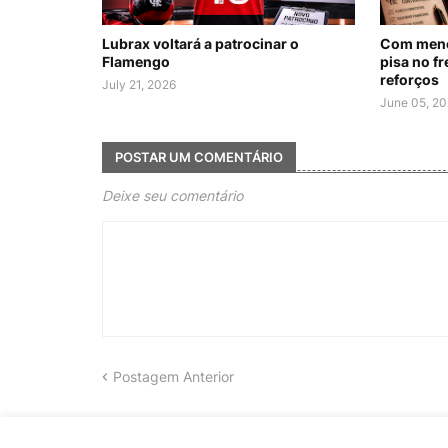
Lubrax voltará a patrocinar o
Com menos
Flamengo
pisa no fr
reforços
July 21, 2026
June 05, 2
POSTAR UM COMENTÁRIO
Deixe seu comentário
Postagem Anterior