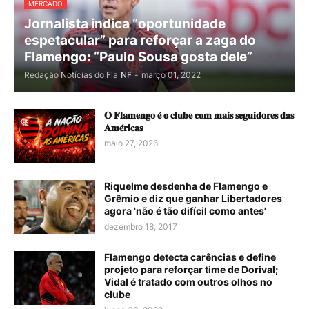
MERCADO
Jornalista indica “oportunidade
espetacular” para reforçar a zaga do
Flamengo: “Paulo Sousa gosta dele”
Redação Notícias do Fla
NF
-
março 01, 2022
𝐎 𝐅𝐥𝐚𝐦𝐞𝐧𝐠𝐨 𝐞́ 𝐨 𝐜𝐥𝐮𝐛𝐞 𝐜𝐨𝐦 𝐦𝐚𝐢𝐬 𝐬𝐞𝐠𝐮𝐢𝐝𝐨𝐫𝐞𝐬 𝐝𝐚𝐬
𝐀𝐦𝐞́𝐫𝐢𝐜𝐚𝐬
maio 27, 2026
Riquelme desdenha de Flamengo e
Grêmio e diz que ganhar Libertadores
agora 'não é tão difícil como antes'
dezembro 18, 2017
Flamengo detecta carências e define
projeto para reforçar time de Dorival;
Vidal é tratado com outros olhos no
clube