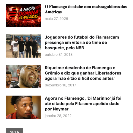
𝐎 𝐅𝐥𝐚𝐦𝐞𝐧𝐠𝐨 𝐞́ 𝐨 𝐜𝐥𝐮𝐛𝐞 𝐜𝐨𝐦 𝐦𝐚𝐢𝐬 𝐬𝐞𝐠𝐮𝐢𝐝𝐨𝐫𝐞𝐬 𝐝𝐚𝐬
𝐀𝐦𝐞́𝐫𝐢𝐜𝐚𝐬
maio 27, 2026
Jogadores do futebol do Fla marcam
presença em vitória do time de
basquete, pelo NBB
outubro 31, 2018
Riquelme desdenha de Flamengo e
Grêmio e diz que ganhar Libertadores
agora 'não é tão difícil como antes'
dezembro 18, 2017
Agora no Flamengo, 'Di Marinho' já foi
até citado pela Fifa com apelido dado
por Neymar
janeiro 28, 2022
SIGA