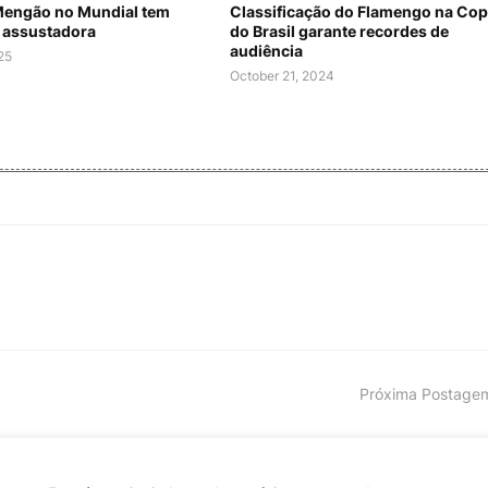
Mengão no Mundial tem
Classificação do Flamengo na Co
 assustadora
do Brasil garante recordes de
audiência
25
October 21, 2024
Próxima Postage