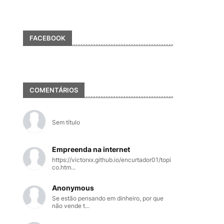
FACEBOOK
COMENTÁRIOS
Sem título
Empreenda na internet
https://victorxx.github.io/encurtador01/topi
co.htm...
Anonymous
Se estão pensando em dinheiro, por que
não vende t...