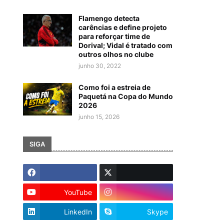
Flamengo detecta
carências e define projeto
para reforçar time de
Dorival; Vidal é tratado com
outros olhos no clube
junho 30, 2022
Como foi a estreia de
Paquetá na Copa do Mundo
2026
junho 15, 2026
SIGA
YouTube
LinkedIn
Skype