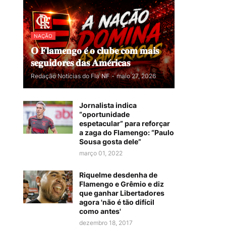
NAÇÃO
𝐎 𝐅𝐥𝐚𝐦𝐞𝐧𝐠𝐨 𝐞́ 𝐨 𝐜𝐥𝐮𝐛𝐞 𝐜𝐨𝐦 𝐦𝐚𝐢𝐬
𝐬𝐞𝐠𝐮𝐢𝐝𝐨𝐫𝐞𝐬 𝐝𝐚𝐬 𝐀𝐦𝐞́𝐫𝐢𝐜𝐚𝐬
Redação Notícias do Fla
NF
-
maio 27, 2026
Jornalista indica
“oportunidade
espetacular” para reforçar
a zaga do Flamengo: “Paulo
Sousa gosta dele”
março 01, 2022
Riquelme desdenha de
Flamengo e Grêmio e diz
que ganhar Libertadores
agora 'não é tão difícil
como antes'
dezembro 18, 2017