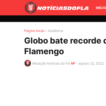
INÍCI
Página inicial
Audiência
Globo bate recorde 
Flamengo
Redação Notícias do Fla
NF
-
agosto 22, 2022